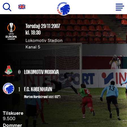
Gå
til
Primær
Torsdag 29/11 2007
hovedindhold
kl. 18:30
navigation
Lokomotiv Stadion
Kanal 5
0
LOKOMOTIV MOSKVA
1
F.C. KØBENHAVN
Morten Nordstrand
(str.) (62")
Tilskuere
9.500
Dommer