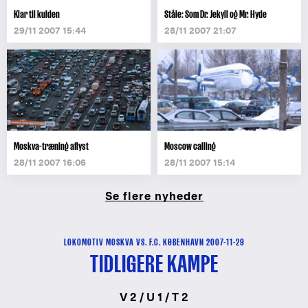
Klar til kulden
Ståle: Som Dr. Jekyll og Mr. Hyde
29/11 2007 15:44
28/11 2007 21:07
Moskva-træning aflyst
Moscow calling
28/11 2007 16:06
28/11 2007 15:14
Se flere nyheder
LOKOMOTIV MOSKVA VS. F.C. KØBENHAVN 2007-11-29
TIDLIGERE KAMPE
V 2 / U 1 / T 2