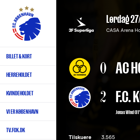
Gå
til
Lørdag 27
hovedindhold
CASA Arena H
BILLET & KORT
Primær
0
AC H
navigation
HERREHOLDET
2
F.C.
KVINDEHOLDET
VI ER KØBENHAVN
Jonas Wind
(81"
TV.FCK.DK
Tilskuere
3.565