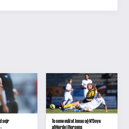
d sejr
To sene mål af Jonas og N'Doye
afgjorde i Horsens
43