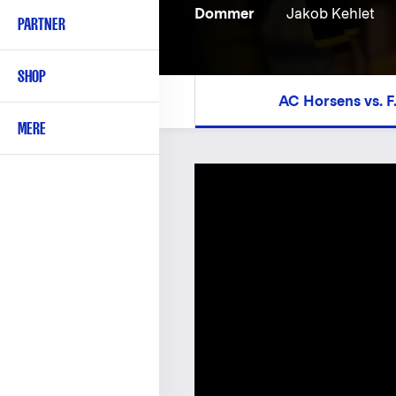
Dommer
Jakob Kehlet
PARTNER
SHOP
AC Horsens vs. F
MERE