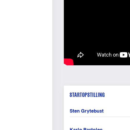
STARTOPSTILLING
Sten Grytebust
Karlo Bartolec