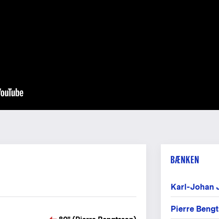
Fot
Fot
Fot
Fot
Fot
Fot
Fot
Fot
BÆNKEN
Karl-Johan 
Pierre Beng