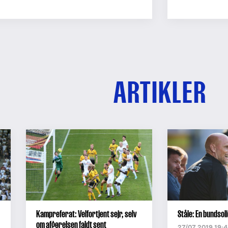
ARTIKLER
Kampreferat: Velfortjent sejr, selv
Ståle: En bundsoli
om afgørelsen faldt sent
27/07 2019 19: