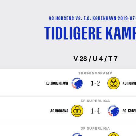
AC HORSENS VS. F.C. KØBENHAVN 2019-07
TIDLIGERE KAM
V 28 / U 4 / T 7
TRÆNINGSKAMP
3 - 2
F.C. KØBENHAVN
AC HORS
3F SUPERLIGA
1 - 4
AC HORSENS
F.C. KØB
3F SUPERLIGA