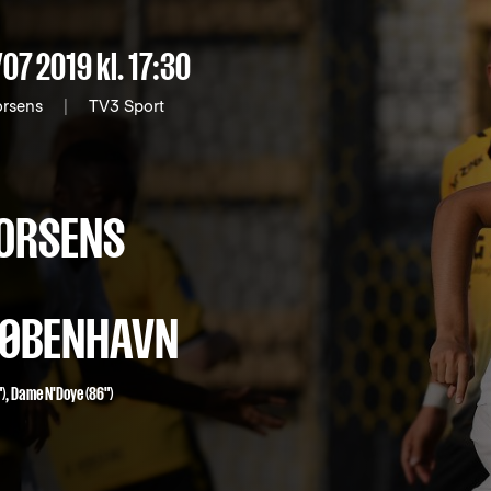
/07 2019
kl. 17:30
orsens
|
TV3 Sport
ORSENS
 KØBENHAVN
),
Dame N'Doye
(86")