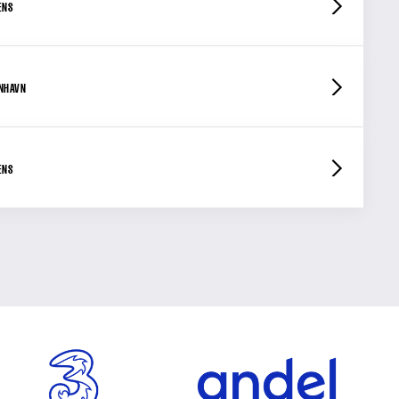
ENS
ENHAVN
ENS