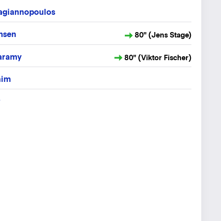
pagiannopoulos
msen
80" (Jens Stage)
aramy
80" (Viktor Fischer)
him
r