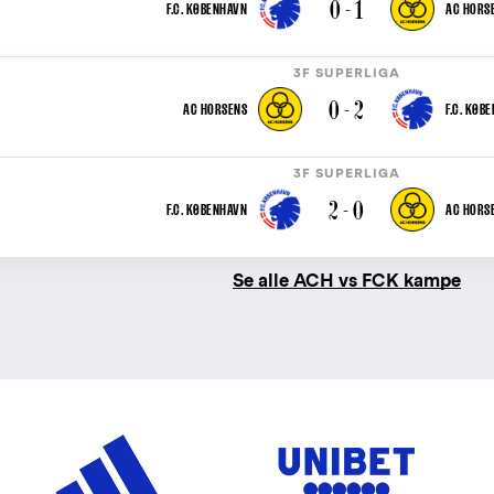
0 - 1
F.C. KØBENHAVN
AC HORS
3F SUPERLIGA
0 - 2
AC HORSENS
F.C. KØB
3F SUPERLIGA
2 - 0
F.C. KØBENHAVN
AC HORS
Se alle ACH vs FCK kampe