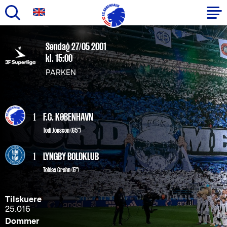
Gå
til
Primær
Søndag 27/05 2001
hovedindhold
kl. 15:00
navigation
PARKEN
1
F.C. KØBENHAVN
Todi Jónsson
(65")
1
LYNGBY BOLDKLUB
Tobias Grahn (5")
Tilskuere
25.016
Dommer