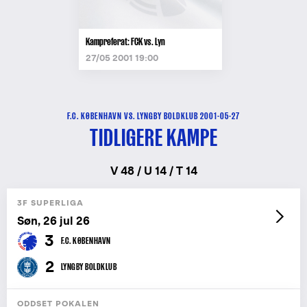
Kampreferat: FCK vs. Lyn
27/05 2001 19:00
F.C. KØBENHAVN VS. LYNGBY BOLDKLUB 2001-05-27
TIDLIGERE KAMPE
V 48 / U 14 / T 14
3F SUPERLIGA
Søn, 26 jul 26
3
F.C. KØBENHAVN
2
LYNGBY BOLDKLUB
ODDSET POKALEN