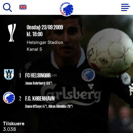
Gå
til
Primær
Onsdag 23/09 2009
hovedindhold
kl. 18:00
navigation
Helsingør Stadion
Kanal 5
1
FC HELSINGØR
Jonas Rohrberg (69")
2
F.C. KØBENHAVN
Dame N'Doye
(4"),
Ailton Almeida
(76")
Tilskuere
3.038