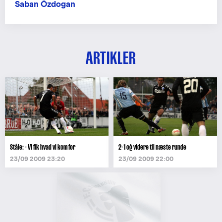
Saban Özdogan
ARTIKLER
Ståle: - Vi fik hvad vi kom for
2-1 og videre til næste runde
23/09 2009 23:20
23/09 2009 22:00