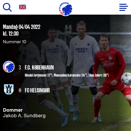
Gå
til
Primær
Mandag 04/04 2022
hovedindhold
kl. 12:30
navigation
Nummer 10
3
F.C. KØBENHAVN
Nicolai Jørgensen
(17"),
Mamoudou Karamoko
(34"),
Elias Jelert
(38")
0
FC HELSINGØR
Dommer
Jakob A. Sundberg