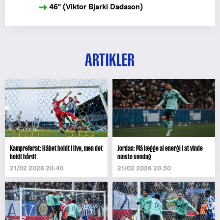
46" (Viktor Bjarki Dadason)
ARTIKLER
Kampreferat: Håbet holdt i live, men det
Jordan: Må lægge al energi i at vinde
holdt hårdt
næste søndag
21/02 2026 20:40
21/02 2026 20:30