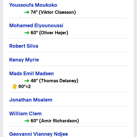
Youssoufa Moukoko
74" (Viktor Claesson)
Mohamed Elyounoussi
60" (Oliver Højer)
Robert Silva
Kenay Myrie
Mads Emil Madsen
46" (Thomas Delaney)
90"+2
Jonathan Moalem
William Clem
60" (Amir Richardson)
Geovanni Vianney Ndjee