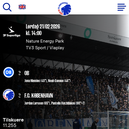
Gå
til
Primær
Lørdag 21/02 2026
hovedindhold
kl. 14:00
navigation
Nature Energy Park
TV3 Sport / Viaplay
2
OB
Jona Niemiec (45")
,
Noah Ganaus (46")
2
F.C. KØBENHAVN
Jordan Larsson
(65"),
Pantelis Hatzidiakos
(90"+7)
Tilskuere
11.255