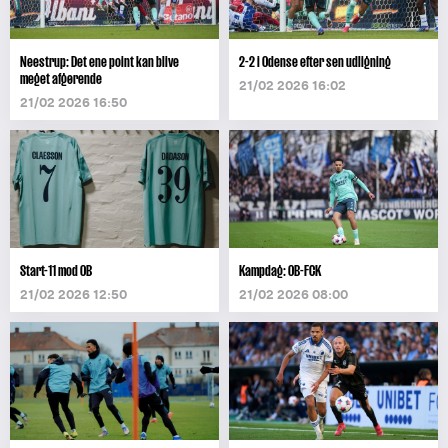
Neestrup: Det ene point kan blive
2-2 i Odense efter sen udligning
meget afgørende
21/02 2026 16:02
21/02 2026 16:50
Start-11 mod OB
Kampdag: OB-FCK
21/02 2026 12:50
21/02 2026 08:00