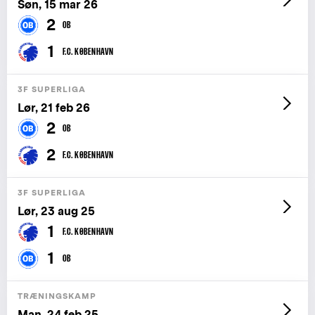
Søn, 15 mar 26
2
OB
1
F.C. KØBENHAVN
3F SUPERLIGA
Lør, 21 feb 26
2
OB
2
F.C. KØBENHAVN
3F SUPERLIGA
Lør, 23 aug 25
1
F.C. KØBENHAVN
1
OB
TRÆNINGSKAMP
Man, 24 feb 25