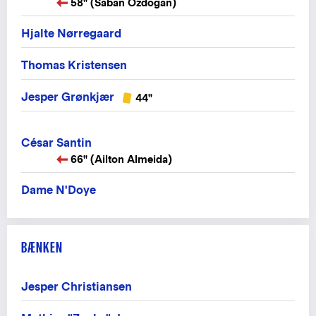
58" (Saban Özdogan)
Hjalte Nørregaard
Thomas Kristensen
Jesper Grønkjær
44"
César Santin
66" (Ailton Almeida)
Dame N'Doye
BÆNKEN
Jesper Christiansen