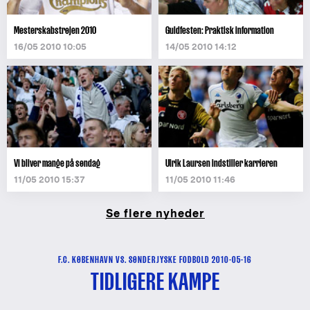
Mesterskabstrøjen 2010
Guldfesten: Praktisk information
16/05 2010 10:05
14/05 2010 14:12
Vi bliver mange på søndag
Ulrik Laursen indstiller karrieren
11/05 2010 15:37
11/05 2010 11:46
Se flere nyheder
F.C. KØBENHAVN VS. SØNDERJYSKE FODBOLD 2010-05-16
TIDLIGERE KAMPE