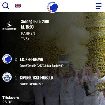
Gå
til
Primær
Søndag 16/05 2010
hovedindhold
kl. 15:00
navigation
PARKEN
TV3+
3
F.C. KØBENHAVN
Dame N'Doye
(34"), (52"),
César Santin
(49")
1
SØNDERJYSKE FODBOLD
Kenneth Fabricius (22")
Tilskuere
25.921