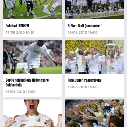
Guldfest i PARKEN
Ståle: - Godt gennemført!
17/05 2010 10:51
16/05 2010 19:00
Begge hold jublede til den store
Reaktioner fra mestrene
guldmedalje
16/05 2010 18:00
16/05 2010 19:00