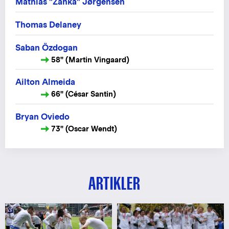
Mathias "Zanka" Jørgensen
Thomas Delaney
Saban Özdogan
58" (Martin Vingaard)
Ailton Almeida
66" (César Santin)
Bryan Oviedo
73" (Oscar Wendt)
ARTIKLER