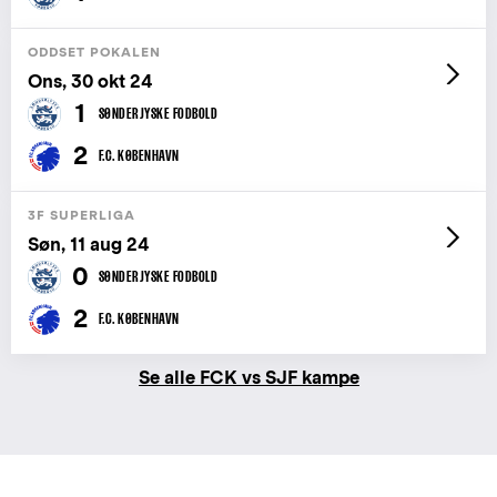
ODDSET POKALEN
Ons, 30 okt 24
1
SØNDERJYSKE FODBOLD
2
F.C. KØBENHAVN
3F SUPERLIGA
Søn, 11 aug 24
0
SØNDERJYSKE FODBOLD
2
F.C. KØBENHAVN
Se alle FCK vs SJF kampe