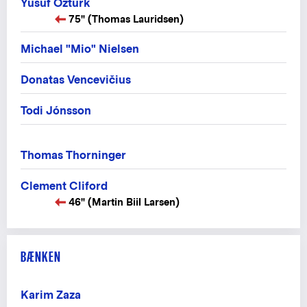
Yüsüf Öztürk
75" (Thomas Lauridsen)
Michael "Mio" Nielsen
Donatas Vencevičius
Todi Jónsson
Thomas Thorninger
Clement Cliford
46" (Martin Biil Larsen)
BÆNKEN
Karim Zaza