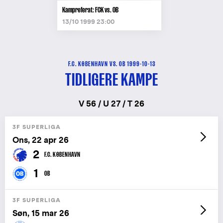
Kampreferat: FCK vs. OB
13/10 1999 23:00
F.C. KØBENHAVN VS. OB 1999-10-13
TIDLIGERE KAMPE
V 56 / U 27 / T 26
3F SUPERLIGA
Ons, 22 apr 26
2
F.C. KØBENHAVN
1
OB
3F SUPERLIGA
Søn, 15 mar 26