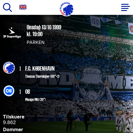
Gå
til
Primær
Onsdag 13/10 1999
hovedindhold
kl. 19:00
navigation
PARKEN
1
F.C. KØBENHAVN
Thomas Thorninger
(90"+2)
1
OB
Mwape Miti (20")
Tilskuere
9.862
Dommer