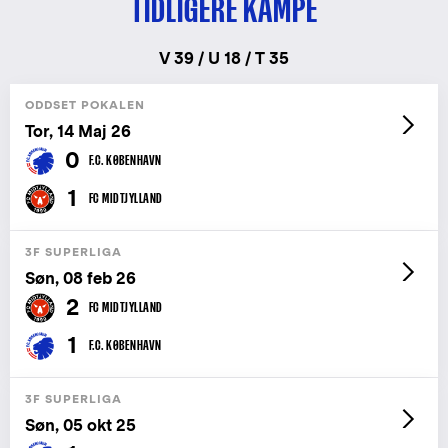
TIDLIGERE KAMPE
V 39 / U 18 / T 35
ODDSET POKALEN
Tor, 14 Maj 26
0
F.C. KØBENHAVN
1
FC MIDTJYLLAND
3F SUPERLIGA
Søn, 08 feb 26
2
FC MIDTJYLLAND
1
F.C. KØBENHAVN
3F SUPERLIGA
Søn, 05 okt 25