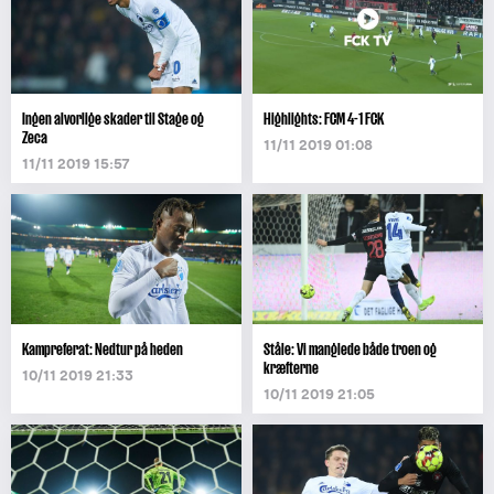
Ingen alvorlige skader til Stage og
Highlights: FCM 4-1 FCK
Zeca
11/11 2019 01:08
11/11 2019 15:57
Kampreferat: Nedtur på heden
Ståle: Vi manglede både troen og
kræfterne
10/11 2019 21:33
10/11 2019 21:05