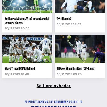
Spillerreaktioner: Vi må acceptere det
1-4 i Herning
og være ydmyge
10/11 2019 19:52
10/11 2019 20:55
Start-11 mod FC Midtjylland
N'Doye: Ét mål i snit pr. FCM-kamp
10/11 2019 16:40
10/11 2019 09:25
Se flere nyheder
FC MIDTJYLLAND VS. F.C. KØBENHAVN 2019-11-10