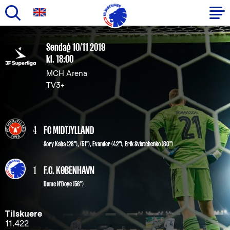
Gå
til
Primær
Søndag 10/11 2019
hovedindhold
kl. 18:00
navigation
MCH Arena
TV3+
4
FC MIDTJYLLAND
Sory Kaba (28"), (51")
,
Evander (42")
,
Erik Sviatchenko (60")
1
F.C. KØBENHAVN
Dame N'Doye
(56")
Tilskuere
11.422