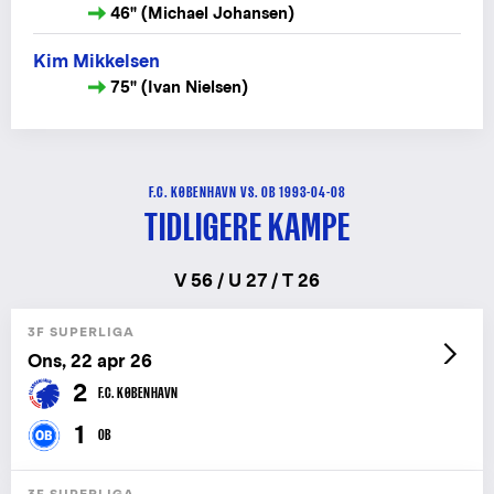
46" (Michael Johansen)
Kim Mikkelsen
75" (Ivan Nielsen)
F.C. KØBENHAVN VS. OB 1993-04-08
TIDLIGERE KAMPE
V 56 / U 27 / T 26
3F SUPERLIGA
Ons, 22 apr 26
2
F.C. KØBENHAVN
1
OB
3F SUPERLIGA