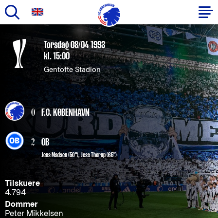
Gå
til
Primær
Torsdag 08/04 1993
hovedindhold
kl. 15:00
navigation
Gentofte Stadion
0
F.C. KØBENHAVN
2
OB
Jens Madsen (50")
,
Jess Thorup (65")
Tilskuere
4.794
Dommer
Peter Mikkelsen