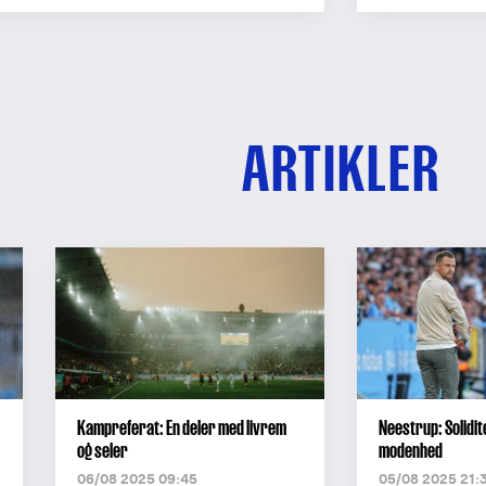
ARTIKLER
Kampreferat: En deler med livrem
Neestrup: Solidit
og seler
modenhed
06/08 2025 09:45
05/08 2025 21: