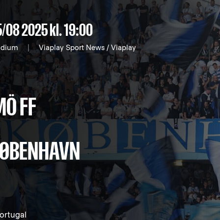
5/08 2025
kl. 19:00
adium
|
Viaplay Sport News / Viaplay
Ö FF
 KØBENHAVN
ortugal