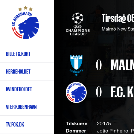
Gå
til
Tirsdag 0
hovedindhold
Malmö New St
BILLET & KORT
Primær
0
MALM
navigation
HERREHOLDET
0
F.C.
KVINDEHOLDET
VI ER KØBENHAVN
Tilskuere
20.175
TV.FCK.DK
Dommer
João Pinheiro, P