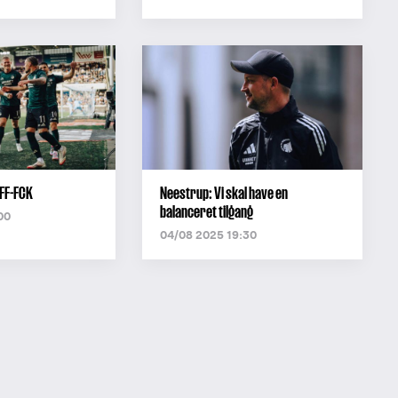
FF-FCK
Neestrup: Vi skal have en
balanceret tilgang
00
04/08 2025 19:30