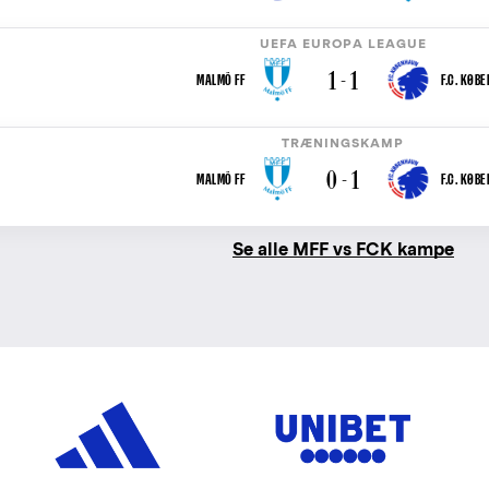
UEFA EUROPA LEAGUE
1 - 1
MALMÖ FF
F.C. KØB
TRÆNINGSKAMP
0 - 1
MALMÖ FF
F.C. KØB
Se alle MFF vs FCK kampe