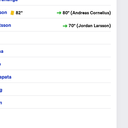
sson
82"
80" (Andreas Cornelius)
tsson
70" (Jordan Larsson)
ha
e
apata
g
m