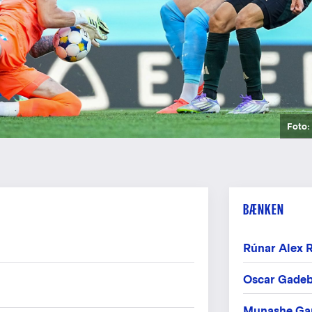
Foto:
Foto:
Foto:
Foto:
Foto:
BÆNKEN
Rúnar Alex 
Oscar Gadeb
Munashe Ga