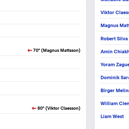
Viktor Clae
Magnus Mat
Robert Silva
70" (Magnus Mattsson)
Amin Chiak
Yoram Zagu
Dominik Sar
Birger Melin
William Cle
80" (Viktor Claesson)
Liam West