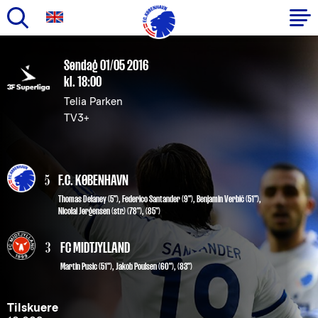
Gå
til
Primær
Søndag 01/05 2016
hovedindhold
kl. 18:00
navigation
Telia Parken
TV3+
5
F.C. KØBENHAVN
Thomas Delaney
(5"),
Federico Santander
(9"),
Benjamin Verbič
(51"),
Nicolai Jørgensen
(str.) (78"), (85")
3
FC MIDTJYLLAND
Martin Pusic (51")
,
Jakob Poulsen (60"), (83")
Tilskuere