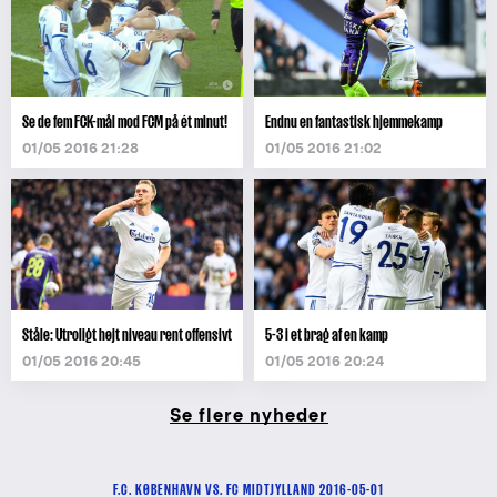
Se de fem FCK-mål mod FCM på ét minut!
Endnu en fantastisk hjemmekamp
01/05 2016 21:28
01/05 2016 21:02
Ståle: Utroligt højt niveau rent offensivt
5-3 i et brag af en kamp
01/05 2016 20:45
01/05 2016 20:24
Se flere nyheder
F.C. KØBENHAVN VS. FC MIDTJYLLAND 2016-05-01