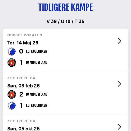
TIDLIGERE KAMPE
V 39 / U 18 / T 35
ODDSET POKALEN
Tor, 14 Maj 26
0
F.C. KØBENHAVN
1
FC MIDTJYLLAND
3F SUPERLIGA
Søn, 08 feb 26
2
FC MIDTJYLLAND
1
F.C. KØBENHAVN
3F SUPERLIGA
Søn, 05 okt 25