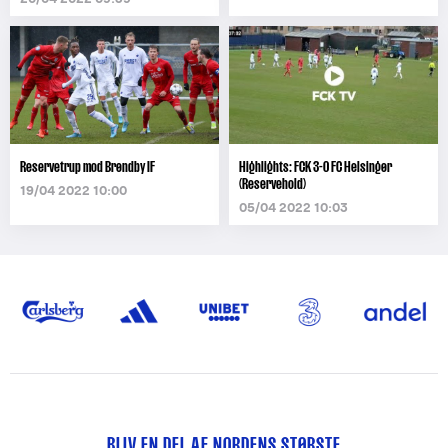
Reservetrup mod Brøndby IF
Highlights: FCK 3-0 FC Helsingør
(Reservehold)
19/04 2022 10:00
05/04 2022 10:03
BLIV EN DEL AF NORDENS STØRSTE