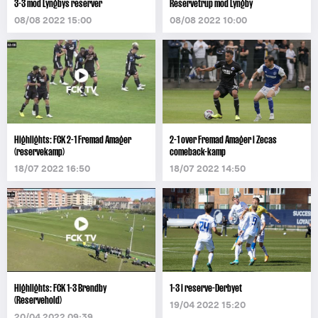
3-3 mod Lyngbys reserver
Reservetrup mod Lyngby
08/08 2022 15:00
08/08 2022 10:00
Highlights: FCK 2-1 Fremad Amager
2-1 over Fremad Amager i Zecas
(reservekamp)
comeback-kamp
18/07 2022 16:50
18/07 2022 14:50
Highlights: FCK 1-3 Brøndby
1-3 i reserve-Derbyet
(Reservehold)
19/04 2022 15:20
20/04 2022 09:39