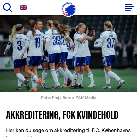
Gå
til
Primær
hovedindhold
navigation
Foto: Freja Borne, FCK Media
AKKREDITERING, FCK KVINDEHOLD
Her kan du søge om akkreditering til F.C. Københavns