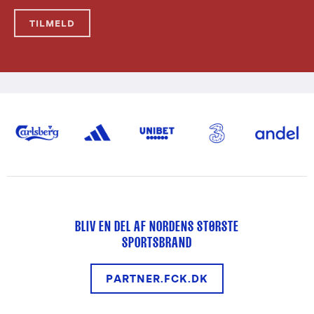
TILMELD
BLIV EN DEL AF NORDENS STØRSTE
SPORTSBRAND
PARTNER.FCK.DK