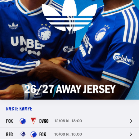
NÆSTE KAMPE
FCK
DVSC
12/08 kl. 18:00
RFC
FCK
16/08 kl. 18:00