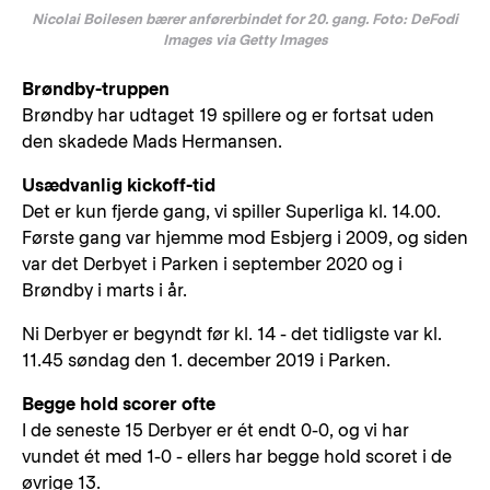
Nicolai Boilesen bærer anførerbindet for 20. gang. Foto: DeFodi
Images via Getty Images
Brøndby-truppen
Brøndby har udtaget 19 spillere og er fortsat uden
den skadede Mads Hermansen.
Usædvanlig kickoff-tid
Det er kun fjerde gang, vi spiller Superliga kl. 14.00.
Første gang var hjemme mod Esbjerg i 2009, og siden
var det Derbyet i Parken i september 2020 og i
Brøndby i marts i år.
Ni Derbyer er begyndt før kl. 14 - det tidligste var kl.
11.45 søndag den 1. december 2019 i Parken.
Begge hold scorer ofte
I de seneste 15 Derbyer er ét endt 0-0, og vi har
vundet ét med 1-0 - ellers har begge hold scoret i de
øvrige 13.