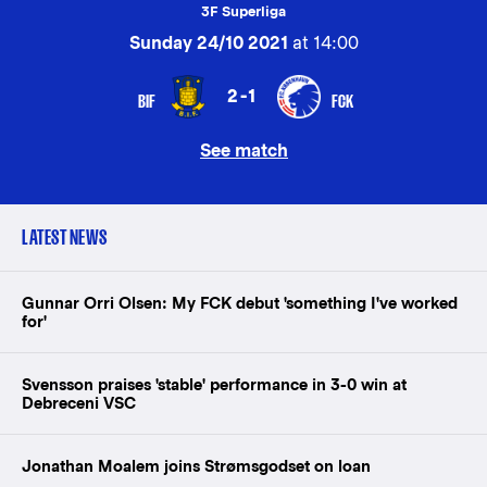
3F Superliga
Sunday 24/10 2021
at 14:00
2-1
BIF
FCK
See match
LATEST NEWS
Gunnar Orri Olsen: My FCK debut 'something I've worked
for'
Svensson praises 'stable' performance in 3-0 win at
Debreceni VSC
Jonathan Moalem joins Strømsgodset on loan