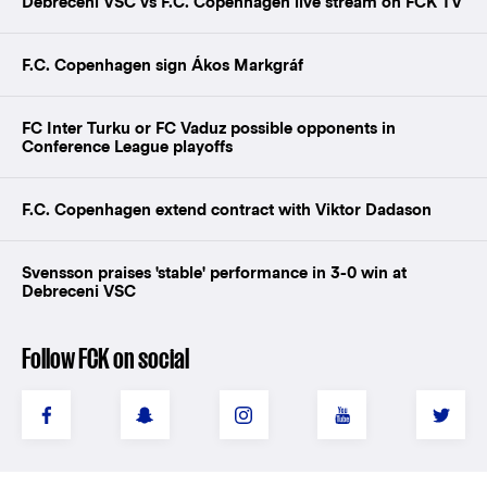
Debreceni VSC vs F.C. Copenhagen live stream on FCK TV
F.C. Copenhagen sign Ákos Markgráf
FC Inter Turku or FC Vaduz possible opponents in
Conference League playoffs
F.C. Copenhagen extend contract with Viktor Dadason
Svensson praises 'stable' performance in 3-0 win at
Debreceni VSC
Follow FCK on social