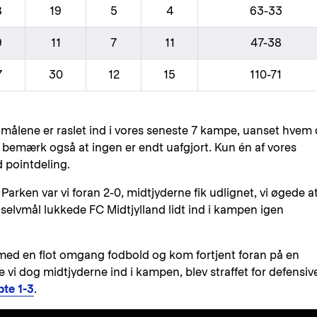
8
19
5
4
63-33
9
11
7
11
47-38
7
30
12
15
110-71
1... målene er raslet ind i vores seneste 7 kampe, uanset hvem
n bemærk også at ingen er endt uafgjort. Kun én af vores
 pointdeling.
Parken var vi foran 2-0, midtjyderne fik udlignet, vi øgede a
 selvmål lukkede FC Midtjylland lidt ind i kampen igen
i med en flot omgang fodbold og kom fortjent foran på en
e vi dog midtjyderne ind i kampen, blev straffet for defensiv
bte 1-3
.