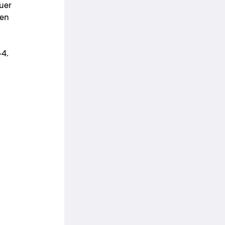
auer
 en
-4.