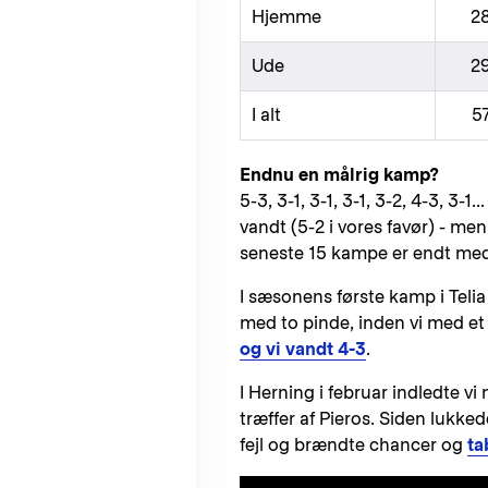
Hjemme
2
Ude
2
I alt
5
Endnu en målrig kamp?
5-3, 3-1, 3-1, 3-1, 3-2, 4-3, 3-
vandt (5-2 i vores favør) - me
seneste 15 kampe er endt med
I sæsonens første kamp i Telia 
med to pinde, inden vi med et
og vi vandt 4-3
.
I Herning i februar indledte v
træffer af Pieros. Siden lukked
fejl og brændte chancer og
ta