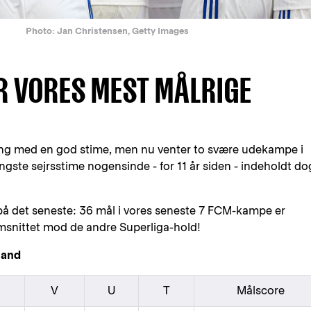
Photo: Jan Christensen, Getty Images
R VORES MEST MÅLRIGE
 gang med en god stime, men nu venter to svære udekampe i
gste sejrsstime nogensinde - for 11 år siden - indeholdt do
på det seneste: 36 mål i vores seneste 7 FCM-kampe er
snittet mod de andre Superliga-hold!
land
V
U
T
Målscore