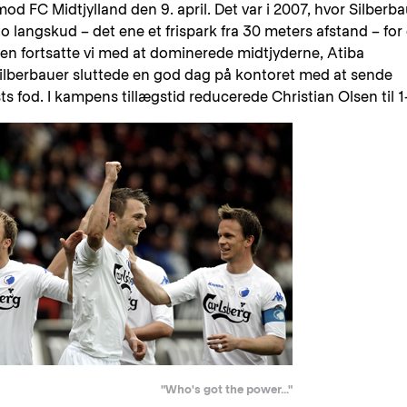
mod FC Midtjylland den 9. april. Det var i 2007, hvor Silberb
 langskud – det ene et frispark fra 30 meters afstand – for
sen fortsatte vi med at dominerede midtjyderne, Atiba
ilberbauer sluttede en god dag på kontoret med at sende
s fod. I kampens tillægstid reducerede Christian Olsen til 1
"Who's got the power..."