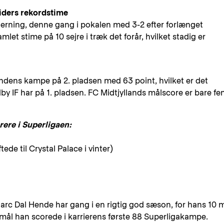
tiders rekordstime
 Herning, denne gang i pokalen med 3-2 efter forlænget
samlet stime på 10 sejre i træk det forår, hvilket stadig er
ndens kampe på 2. pladsen med 63 point, hvilket er det
 IF har på 1. pladsen. FC Midtjyllands målscore er bare f
rere i Superligaen:
tede til Crystal Palace i vinter)
Marc Dal Hende har gang i en rigtig god sæson, for hans 10 
ål han scorede i karrierens første 88 Superligakampe.