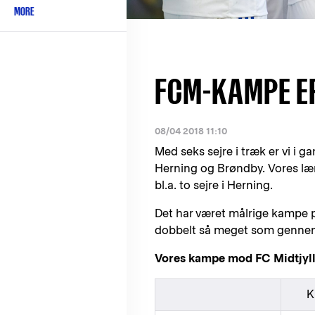
MORE
FCM-KAMPE E
08/04 2018 11:10
Med seks sejre i træk er vi i
Herning og Brøndby. Vores læn
bl.a. to sejre i Herning.
Det har været målrige kampe 
dobbelt så meget som gennem
Vores kampe mod FC Midtjyl
K