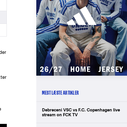
 der
tter
MEST LÆSTE ARTIKLER
e
Debreceni VSC vs F.C. Copenhagen live
stream on FCK TV