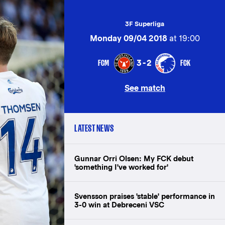
3F Superliga
Monday 09/04 2018
at 19:00
FCM
FCK
3-2
See match
LATEST NEWS
Gunnar Orri Olsen: My FCK debut
'something I've worked for'
Svensson praises 'stable' performance in
3-0 win at Debreceni VSC