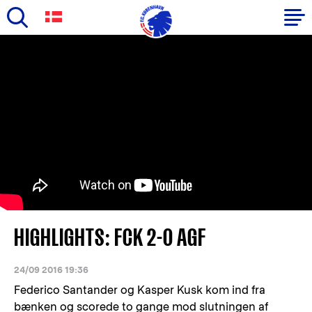
Skip
to
Primary
main
navigation
content
-
English
HIGHLIGHTS: FCK 2-0 AGF
24/09 2016 19:36
Federico Santander og Kasper Kusk kom ind fra
bænken og scorede to gange mod slutningen af