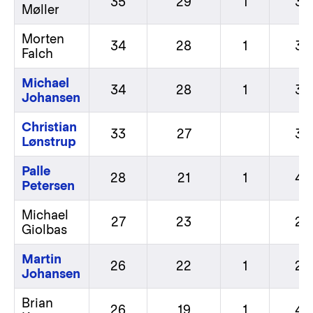
35
29
1
3
Møller
Morten
34
28
1
3
Falch
Michael
34
28
1
3
Johansen
Christian
33
27
3
Lønstrup
Palle
28
21
1
4
Petersen
Michael
27
23
2
Giolbas
Martin
26
22
1
2
Johansen
Brian
26
19
1
4