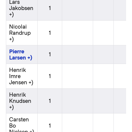
Lars
Jakobsen
1
+)
Nicolai
Randrup
1
+)
Pierre
1
Larsen +)
Henrik
Imre
1
Jensen +)
Henrik
Knudsen
1
+)
Carsten
Bo
1
Nielsen +)