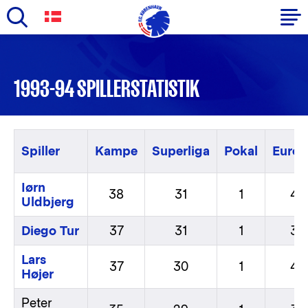
Skip
to
Primary
main
navigation
1993-94 SPILLERSTATISTIK
content
-
English
Spiller
Kampe
Superliga
Pokal
Europ
Iørn
38
31
1
4
Uldbjerg
Diego Tur
37
31
1
3
Lars
37
30
1
4
Højer
Peter