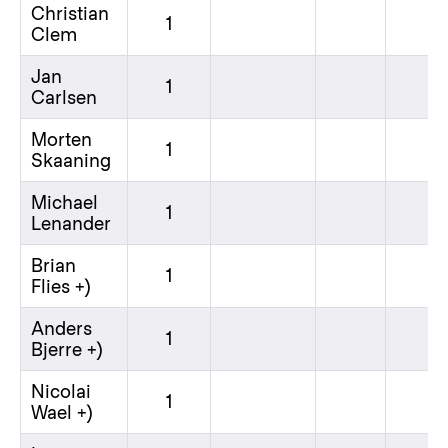
Christian
1
Clem
Jan
1
Carlsen
Morten
1
Skaaning
Michael
1
Lenander
Brian
1
Flies +)
Anders
1
Bjerre +)
Nicolai
1
Wael +)