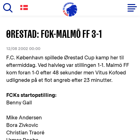
Skip
to
Primary
ØRESTAD: FCK-MALMÖ FF 3-1
main
navigation
content
-
12/08 2002 00:00
English
F.C. København spillede Ørestad Cup kamp her til
eftermiddag. Ved halvleg var stillingen 1-1. Malmö FF
kom foran 1-0 efter 48 sekunder men Vitus Kofoed
udlignede på et flot angreb efter 23 minutter.
FCKs startopstilling:
Benny Gall
Mike Andersen
Bora Zivkovic
Christian Traoré