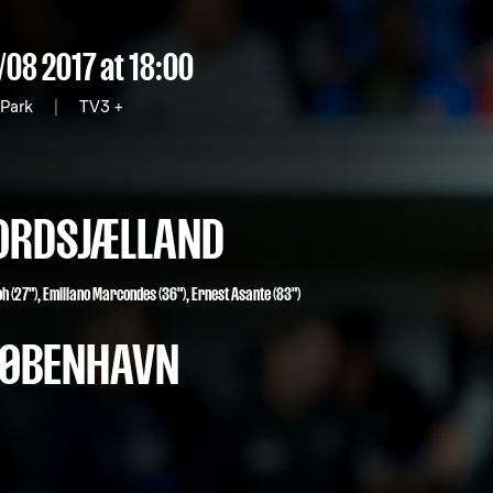
/08 2017
at 18:00
 Park
|
TV3 +
ORDSJÆLLAND
h (27")
,
Emiliano Marcondes (36")
,
Ernest Asante (83")
 KØBENHAVN