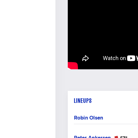
LINEUPS
Robin Olsen
Peter Ankersen