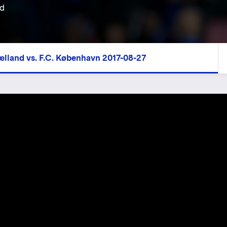
rd
lland vs. F.C. København 2017-08-27