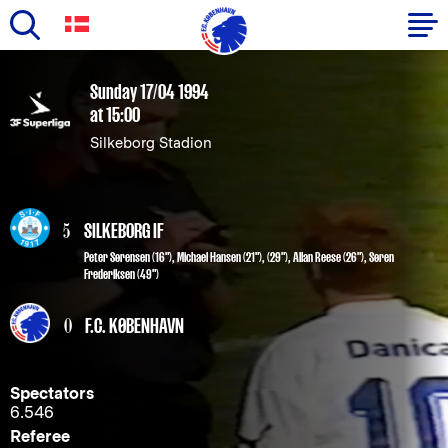
Skip
to
Primary
Sunday 17/04 1994
main
at 15:00
navigation
content
Silkeborg Stadion
-
English
5
SILKEBORG IF
Peter Sørensen (16")
,
Michael Hansen (21"), (29")
,
Allan Reese (26")
,
Søren
Frederiksen (49")
0
F.C. KØBENHAVN
Spectators
6.546
Referee