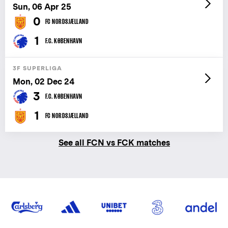
Sun, 06 Apr 25
0
FC NORDSJÆLLAND
1
F.C. KØBENHAVN
3F SUPERLIGA
Mon, 02 Dec 24
3
F.C. KØBENHAVN
1
FC NORDSJÆLLAND
See all FCN vs FCK matches