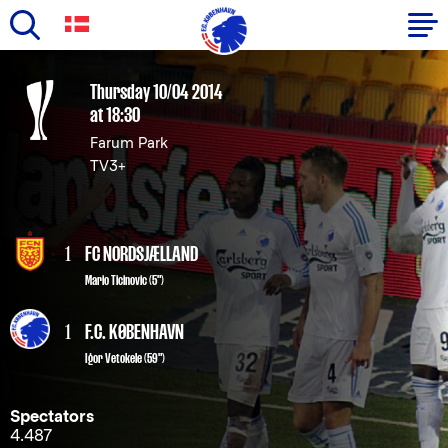
Skip
to
Primary
Thursday 10/04 2014
main
at 18:30
navigation
content
Farum Park
-
TV3+
English
1
FC NORDSJÆLLAND
Mario Ticinovic (5")
1
F.C. KØBENHAVN
Igor Vetokele
(59")
Spectators
4.487