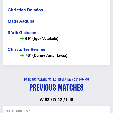
Christian Bolaños
Mads Aaquist
Rúrik Gíslason
69" (Igor Vetokele)
Christoffer Remmer
76" (Danny Amankwaa)
FC NORDSJÆLLAND VS. F.C. KØBENHAVN 2014-04-10
PREVIOUS MATCHES
W 53 / D 22 / L 18
3F SUPERLIGA