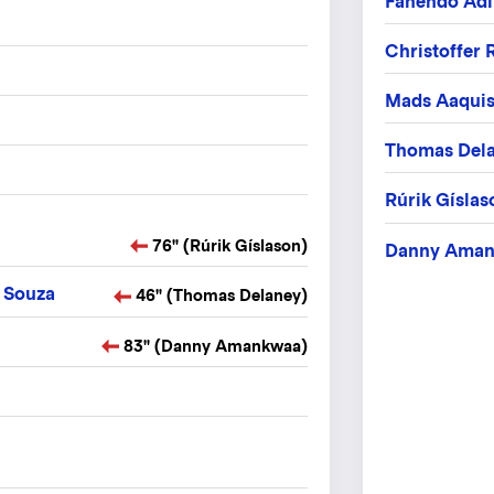
Fanendo Adi
Christoffer
Mads Aaquis
Thomas Del
Rúrik Gíslas
76" (Rúrik Gíslason)
Danny Ama
 Souza
46" (Thomas Delaney)
83" (Danny Amankwaa)