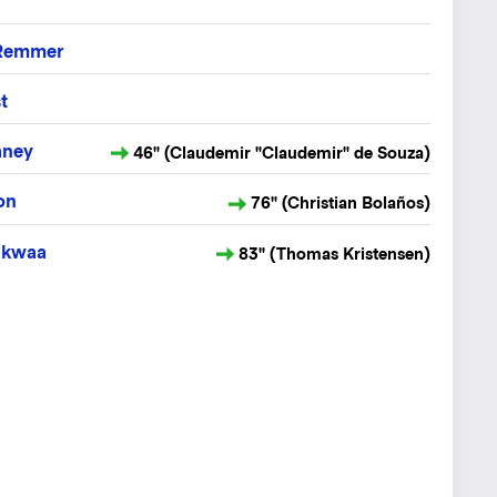
 Remmer
t
aney
46" (Claudemir "Claudemir" de Souza)
on
76" (Christian Bolaños)
nkwaa
83" (Thomas Kristensen)