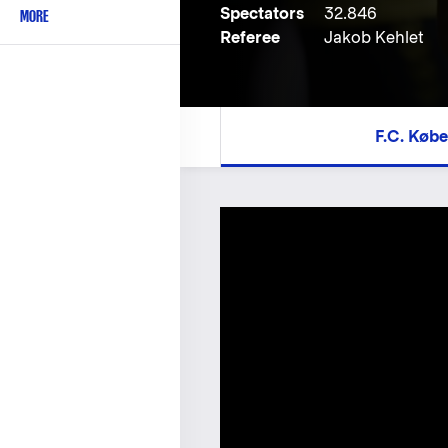
Spectators
32.846
MORE
Referee
Jakob Kehlet
F.C. Køb