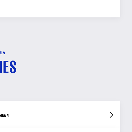
-04
HES
ENHAVN