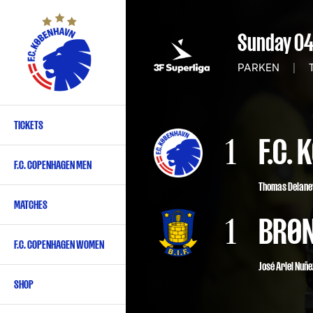
Skip
to
Sunday 04
main
content
PARKEN
|
T
TICKETS
Primary
1
F.C.
navigation
F.C. COPENHAGEN MEN
-
Thomas Delane
English
MATCHES
1
BRØN
F.C. COPENHAGEN WOMEN
José Ariel Nuñe
SHOP