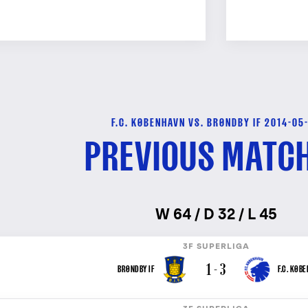
F.C. KØBENHAVN VS. BRØNDBY IF 2014-05
PREVIOUS MATC
W 64 / D 32 / L 45
3F SUPERLIGA
1 - 3
BRØNDBY IF
F.C. KØB