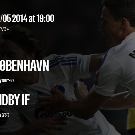
/05 2014
at 19:00
V3+
 KØBENHAVN
y
(90"+2)
DBY IF
z (73")