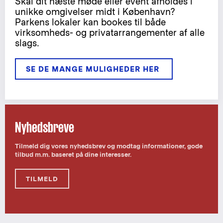
Skal dit næste møde eller event afholdes i
unikke omgivelser midt i København?
Parkens lokaler kan bookes til både
virksomheds- og privatarrangementer af alle
slags.
SE DE MANGE MULIGHEDER HER 
Nyhedsbreve
Tilmeld dig vores nyhedsbrev og modtag informationer, gode
tilbud m.m. baseret på dine interesser.
TILMELD