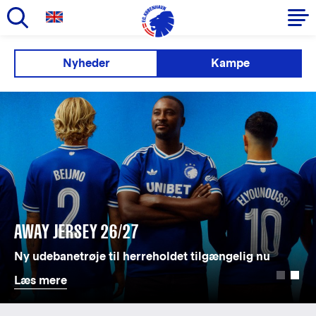
Gå
til
Primær
Nyheder
Kampe
hovedindhold
navigation
AWAY JERSEY 26/27
Ny udebanetrøje til herreholdet tilgængelig nu
Læs mere