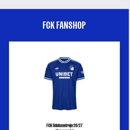
FCK FANSHOP
FCK Udebanetrøje 26/27