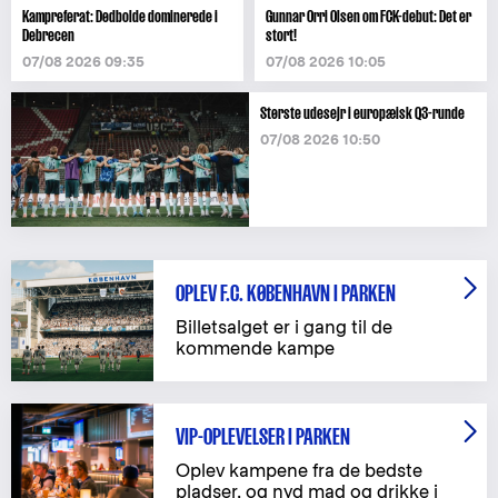
Kampreferat: Dødbolde dominerede i
Gunnar Orri Olsen om FCK-debut: Det er
Debrecen
stort!
07/08 2026 09:35
07/08 2026 10:05
Største udesejr i europæisk Q3-runde
07/08 2026 10:50
OPLEV F.C. KØBENHAVN I PARKEN
Billetsalget er i gang til de
kommende kampe
VIP-OPLEVELSER I PARKEN
Oplev kampene fra de bedste
pladser, og nyd mad og drikke i