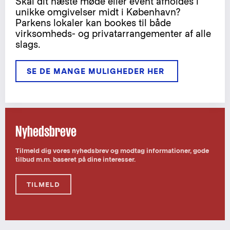
Skal dit næste møde eller event afholdes i
unikke omgivelser midt i København?
Parkens lokaler kan bookes til både
virksomheds- og privatarrangementer af alle
slags.
SE DE MANGE MULIGHEDER HER 
Nyhedsbreve
Tilmeld dig vores nyhedsbrev og modtag informationer, gode
tilbud m.m. baseret på dine interesser.
TILMELD