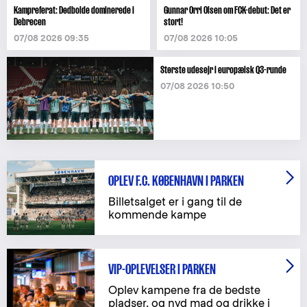
Kampreferat: Dødbolde dominerede i
Gunnar Orri Olsen om FCK-debut: Det er
Debrecen
stort!
07/08 2026 09:35
07/08 2026 10:05
Største udesejr i europæisk Q3-runde
07/08 2026 10:50
OPLEV F.C. KØBENHAVN I PARKEN
Billetsalget er i gang til de
kommende kampe
VIP-OPLEVELSER I PARKEN
Oplev kampene fra de bedste
pladser, og nyd mad og drikke i