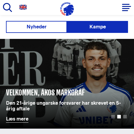
Gå
til
Primær
Nyheder
Kampe
hovedindhold
navigation
VELKOMMEN, ÁKOS MARKGRÁF
Den 21-årige ungarske forsvarer har skrevet en 5-
årig aftale
Læs mere