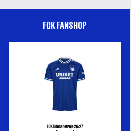
FCK FANSHOP
FCK Udebanetrøje 26/27