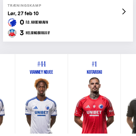
TRÆNINGSKAMP
Lør, 27 feb 10
0
F.C. KØBENHAVN
3
HELSINGBORGS IF
#44
#1
VIANNEY NDJEE
KOTARSKI