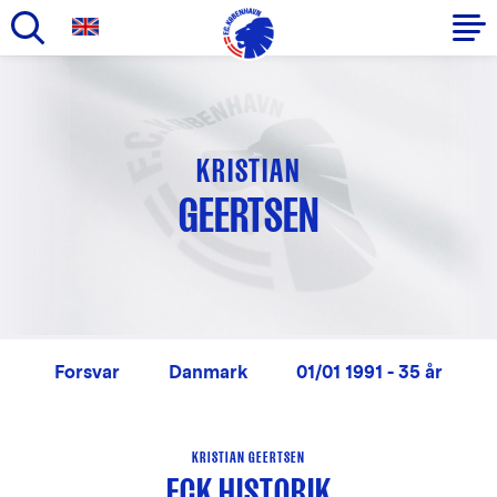
Gå
til
Primær
hovedindhold
navigation
KRISTIAN
GEERTSEN
Forsvar
Danmark
01/01 1991 - 35 år
KRISTIAN GEERTSEN
FCK HISTORIK