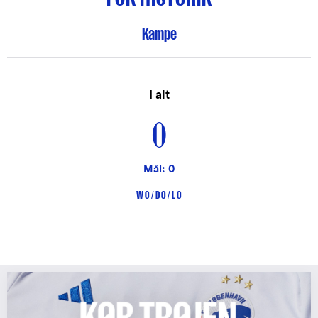
Kampe
I alt
0
Mål: 0
W 0 / D 0 / L 0