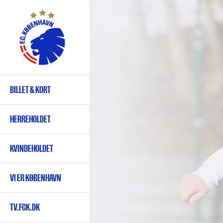
Gå
til
hovedindhold
BILLET & KORT
Primær
navigation
HERREHOLDET
KVINDEHOLDET
VI ER KØBENHAVN
TV.FCK.DK