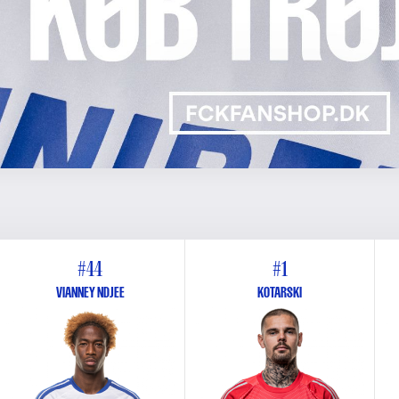
#44
#1
VIANNEY NDJEE
KOTARSKI