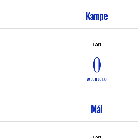
Kampe
I alt
0
W 0 / D 0 / L 0
Mål
I alt