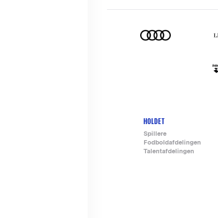
HOLDET
Footer-
Spillere
Fodboldafdelingen
menu
Talentafdelingen