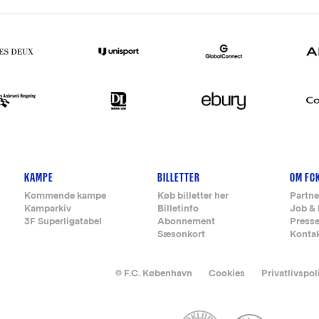
KAMPE
BILLETTER
OM FC
Kommende kampe
Køb billetter her
Partne
Kamparkiv
Billetinfo
Job & 
3F Superligatabel
Abonnement
Press
Sæsonkort
Konta
© F.C. København
Cookies
Privatlivspol