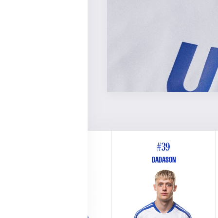
#26
#39
WEST
DADASON