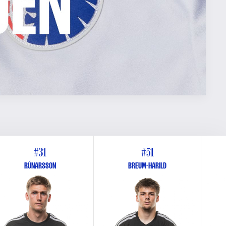
#31
#51
RÚNARSSON
BREUM-HARILD