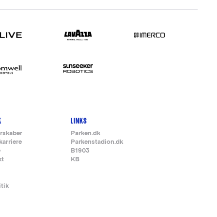
K
LINKS
rskaber
Parken.dk
karriere
Parkenstadion.dk
e
B1903
kt
KB
itik