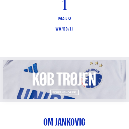
1
Mål: 0
W 0 / D 0 / L 1
OM JANKOVIC