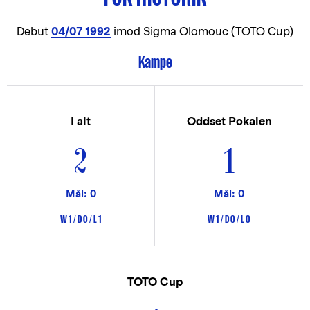
Debut
04/07 1992
imod Sigma Olomouc (TOTO Cup)
Kampe
I alt
Oddset Pokalen
2
1
Mål: 0
Mål: 0
W 1 / D 0 / L 1
W 1 / D 0 / L 0
TOTO Cup