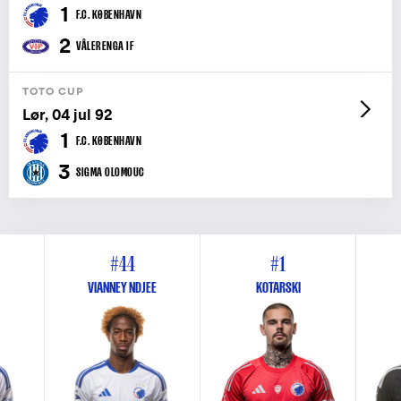
1
F.C. KØBENHAVN
2
VÅLERENGA IF
TOTO CUP
Lør, 04 jul 92
1
F.C. KØBENHAVN
3
SIGMA OLOMOUC
#44
#1
VIANNEY NDJEE
KOTARSKI