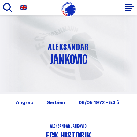
Gå
til
Primær
hovedindhold
navigation
ALEKSANDAR
JANKOVIC
Angreb
Serbien
06/05 1972 - 54 år
ALEKSANDAR JANKOVIC
FCK HISTORIK