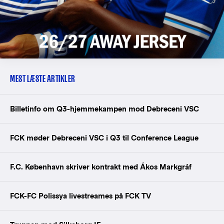
MEST LÆSTE ARTIKLER
Billetinfo om Q3-hjemmekampen mod Debreceni VSC
FCK møder Debreceni VSC i Q3 til Conference League
F.C. København skriver kontrakt med Ákos Markgráf
FCK-FC Polissya livestreames på FCK TV