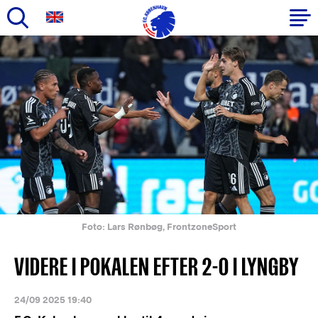
Gå
til
Primær
hovedindhold
navigation
Foto: Lars Rønbøg, FrontzoneSport
VIDERE I POKALEN EFTER 2-0 I LYNGBY
24/09 2025 19:40