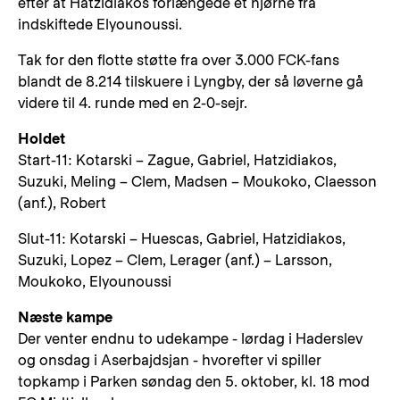
efter at Hatzidiakos forlængede et hjørne fra
indskiftede Elyounoussi.
Tak for den flotte støtte fra over 3.000 FCK-fans
blandt de 8.214 tilskuere i Lyngby, der så løverne gå
videre til 4. runde med en 2-0-sejr.
Holdet
Start-11: Kotarski – Zague, Gabriel, Hatzidiakos,
Suzuki, Meling – Clem, Madsen – Moukoko, Claesson
(anf.), Robert
Slut-11: Kotarski – Huescas, Gabriel, Hatzidiakos,
Suzuki, Lopez – Clem, Lerager (anf.) – Larsson,
Moukoko, Elyounoussi
Næste kampe
Der venter endnu to udekampe - lørdag i Haderslev
og onsdag i Aserbajdsjan - hvorefter vi spiller
topkamp i Parken søndag den 5. oktober, kl. 18 mod