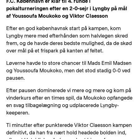
F.C. København er klar til 4. runde i
pokalturneringen efter en 2-0-sejr i Lyngby på mål
af Youssoufa Moukoko og Viktor Claesson
Efter en god københavnsk start på kampen, kom
Lyngby mere med efterhånden som halvlegen skred
frem, og de havde deres bedste mulighed, da de skød
over mål på et frispark på kanten af feltet.
Løverne havde to store chancer til Mads Emil Madsen
og Youssoufa Moukoko, men det stod stadig 0-0 ved
pausen.
Efter pausen dominerede vi mere og mere og kom på
vinderkurs efter en times spil, da Moukoko opfangede
en svag tilbagelægning og udplacerede Lyngby-
keeperen.
Ti minutter efter punkterede Viktor Claesson kampen
definitivt, da han fra nært hold headede bolden ind,