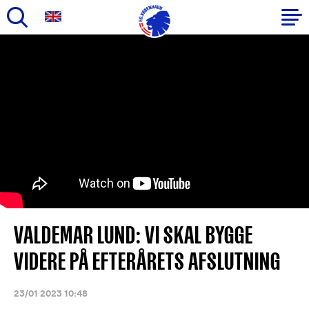
Gå
til
Primær
hovedindhold
navigation
VALDEMAR LUND: VI SKAL BYGGE
VIDERE PÅ EFTERÅRETS AFSLUTNING
23/01 2023 10:48