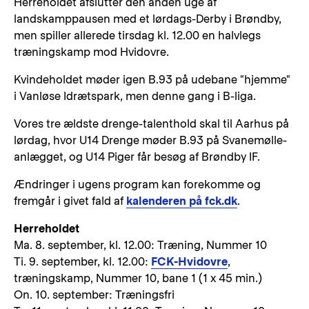
Herreholdet afslutter den anden uge af
landskamppausen med et lørdags-Derby i Brøndby,
men spiller allerede tirsdag kl. 12.00 en halvlegs
træningskamp mod Hvidovre.
Kvindeholdet møder igen B.93 på udebane "hjemme"
i Vanløse Idrætspark, men denne gang i B-liga.
Vores tre ældste drenge-talenthold skal til Aarhus på
lørdag, hvor U14 Drenge møder B.93 på Svanemølle-
anlægget, og U14 Piger får besøg af Brøndby IF.
Ændringer i ugens program kan forekomme og
fremgår i givet fald af
kalenderen på fck.dk
.
Herreholdet
Ma. 8. september, kl. 12.00: Træning, Nummer 10
Ti. 9. september, kl. 12.00:
FCK-Hvidovre
,
træningskamp, Nummer 10, bane 1 (1 x 45 min.)
On. 10. september: Træningsfri