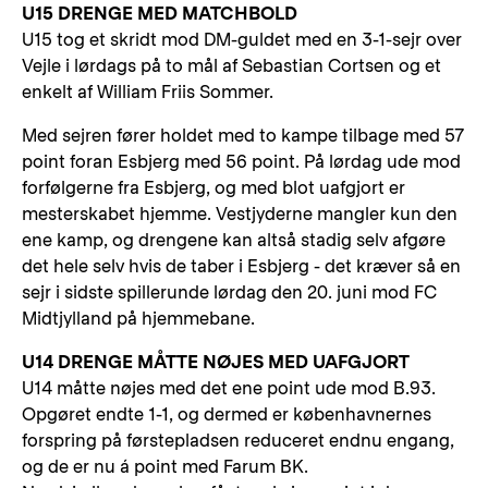
U15 DRENGE MED MATCHBOLD
U15 tog et skridt mod DM-guldet med en 3-1-sejr over
Vejle i lørdags på to mål af Sebastian Cortsen og et
enkelt af William Friis Sommer.
Med sejren fører holdet med to kampe tilbage med 57
point foran Esbjerg med 56 point. På lørdag ude mod
forfølgerne fra Esbjerg, og med blot uafgjort er
mesterskabet hjemme. Vestjyderne mangler kun den
ene kamp, og drengene kan altså stadig selv afgøre
det hele selv hvis de taber i Esbjerg - det kræver så en
sejr i sidste spillerunde lørdag den 20. juni mod FC
Midtjylland på hjemmebane.
U14 DRENGE MÅTTE NØJES MED UAFGJORT
U14 måtte nøjes med det ene point ude mod B.93.
Opgøret endte 1-1, og dermed er københavnernes
forspring på førstepladsen reduceret endnu engang,
og de er nu á point med Farum BK.