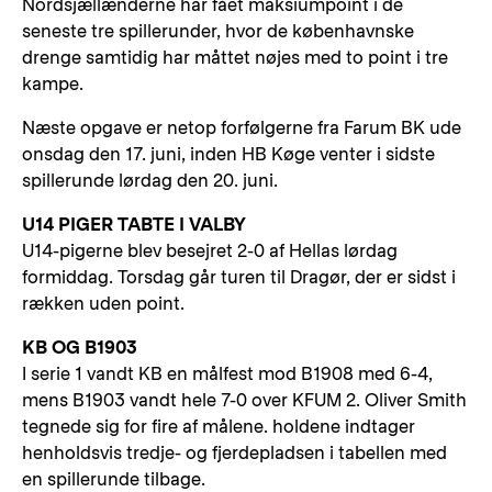
Nordsjællænderne har fået maksiumpoint i de
seneste tre spillerunder, hvor de københavnske
drenge samtidig har måttet nøjes med to point i tre
kampe.
Næste opgave er netop forfølgerne fra Farum BK ude
onsdag den 17. juni, inden HB Køge venter i sidste
spillerunde lørdag den 20. juni.
U14 PIGER TABTE I VALBY
U14-pigerne blev besejret 2-0 af Hellas lørdag
formiddag. Torsdag går turen til Dragør, der er sidst i
rækken uden point.
KB OG B1903
I serie 1 vandt KB en målfest mod B1908 med 6-4,
mens B1903 vandt hele 7-0 over KFUM 2. Oliver Smith
tegnede sig for fire af målene. holdene indtager
henholdsvis tredje- og fjerdepladsen i tabellen med
en spillerunde tilbage.