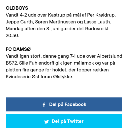
OLDBOYS
Vandt 4-2 ude over Kastrup på mål af Per Krøldrup,
Jeppe Curth, Søren Martinussen og Lasse Lauth.
Mandag aften den 8. juni gælder det Rødovre kl.
20.30.
FC DAMSØ
Vandt igen stort, denne gang 7-1 ude over Albertslund
BS72. Sille Fuhlendorff gik igen målamok og var på
pletten fire gange for holdet, der topper rækken
Kvindeserie Øst foran Ølstykke.
Del på Facebook
Del på Twitter