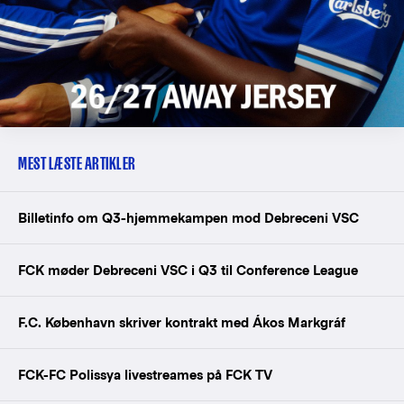
MEST LÆSTE ARTIKLER
Billetinfo om Q3-hjemmekampen mod Debreceni VSC
FCK møder Debreceni VSC i Q3 til Conference League
F.C. København skriver kontrakt med Ákos Markgráf
FCK-FC Polissya livestreames på FCK TV