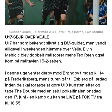
Gunnar Olsen jubler mod AB. (Foto: Freja Borne, FCK Media)
U17-SEJR OVER VEJLE
U17 har som bekendt sikret sig DM-guldet, men vandt
alligevel i weekenden hjemme over Vejle. Elvin
Mehicic blev dobbelt målscorer mens Teo Reeh også
kom på måltavlen i 3-2-sejren.
I denne uge venter derby mod Brøndby tirsdag kl. 14
på Frederiksberg, mens turen går til Esbjerg på lørdag
inden de skal forsøge at gøre U19 kunsten efter og
tage The Double med en sejr i pokalfinalen onsdag
den 17. juni - en kamp du kan se
LIVE
på FCK TV fra
kl. 18.55.