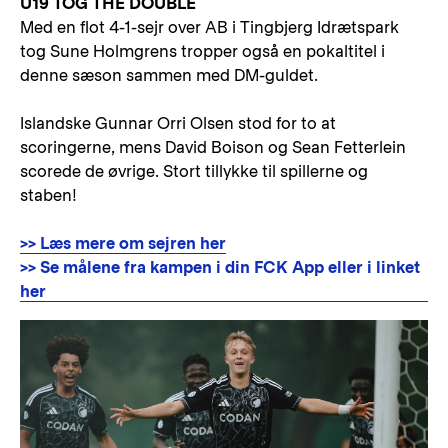
U19 TOG THE DOUBLE
Med en flot 4-1-sejr over AB i Tingbjerg Idrætspark
tog Sune Holmgrens tropper også en pokaltitel i
denne sæson sammen med DM-guldet.
Islandske Gunnar Orri Olsen stod for to at
scoringerne, mens David Boison og Sean Fetterlein
scorede de øvrige. Stort tillykke til spillerne og
staben!
>> Læs mere om sejren her
>> Se målene fra kampen i din FCK App eller i linket
her