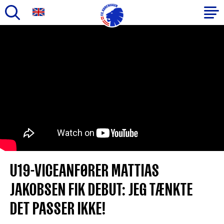
Gå
til
Primær
hovedindhold
navigation
U19-VICEANFØRER MATTIAS
JAKOBSEN FIK DEBUT: JEG TÆNKTE
DET PASSER IKKE!