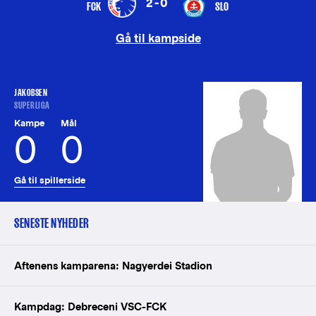
2-0
FCK
SLO
Gå til kampside
JAKOBSEN
SUPERLIGA
Kampe
Mål
0
0
Gå til spillerside
SENESTE NYHEDER
Aftenens kamparena: Nagyerdei Stadion
Kampdag: Debreceni VSC-FCK