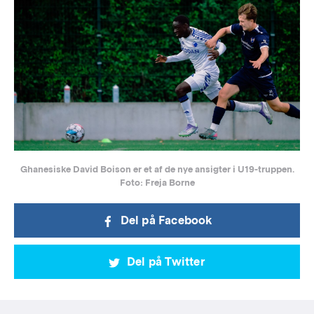
Ghanesiske David Boison er et af de nye ansigter i U19-truppen.
Foto: Freja Borne
Del på Facebook
Del på Twitter