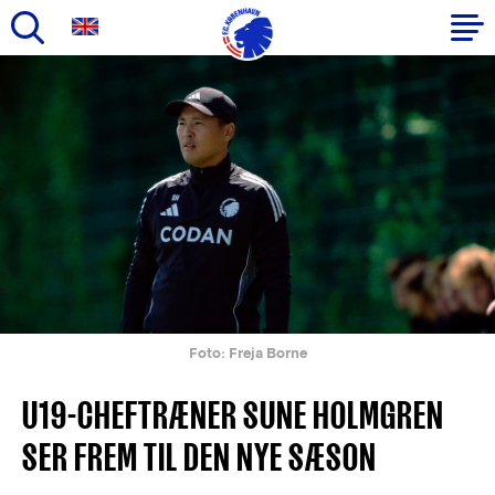
Gå
til
Primær
hovedindhold
navigation
Foto: Freja Borne
U19-CHEFTRÆNER SUNE HOLMGREN
SER FREM TIL DEN NYE SÆSON