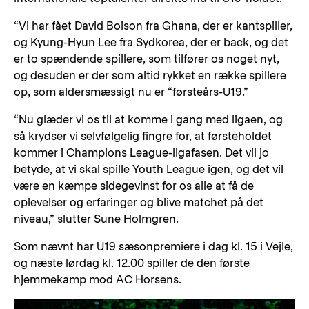
“Vi har fået David Boison fra Ghana, der er kantspiller,
og Kyung-Hyun Lee fra Sydkorea, der er back, og det
er to spændende spillere, som tilfører os noget nyt,
og desuden er der som altid rykket en række spillere
op, som aldersmæssigt nu er “førsteårs-U19.”
“Nu glæder vi os til at komme i gang med ligaen, og
så krydser vi selvfølgelig fingre for, at førsteholdet
kommer i Champions League-ligafasen. Det vil jo
betyde, at vi skal spille Youth League igen, og det vil
være en kæmpe sidegevinst for os alle at få de
oplevelser og erfaringer og blive matchet på det
niveau,” slutter Sune Holmgren.
Som nævnt har U19 sæsonpremiere i dag kl. 15 i Vejle,
og næste lørdag kl. 12.00 spiller de den første
hjemmekamp mod AC Horsens.