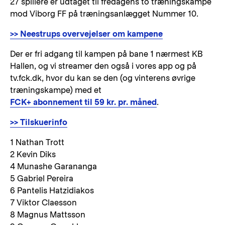
27 spillere er udtaget til fredagens to træningskampe
mod Viborg FF på træningsanlægget Nummer 10.
>> Neestrups overvejelser om kampene
Der er fri adgang til kampen på bane 1 nærmest KB
Hallen, og vi streamer den også i vores app og på
tv.fck.dk, hvor du kan se den (og vinterens øvrige
træningskampe) med et
FCK+ abonnement til 59 kr. pr. måned
.
>> Tilskuerinfo
1 Nathan Trott
2 Kevin Diks
4 Munashe Garananga
5 Gabriel Pereira
6 Pantelis Hatzidiakos
7 Viktor Claesson
8 Magnus Mattsson