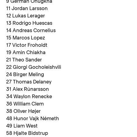
9 German Onugkha
11 Jordan Larsson
12 Lukas Lerager
13 Rodrigo Huescas
14 Andreas Cornelius
15 Marcos Lopez
17 Victor Froholdt
19 Amin Chiakha
21 Theo Sander
22 Giorgi Gocholeishvili
24 Birger Meling
27 Thomas Delaney
31 Alex Rúnarsson
34 Waylon Renecke
36 William Clem
38 Oliver Højer
48 Hunor Vajk Németh
49 Liam West
58 Hjalte Bidstrup