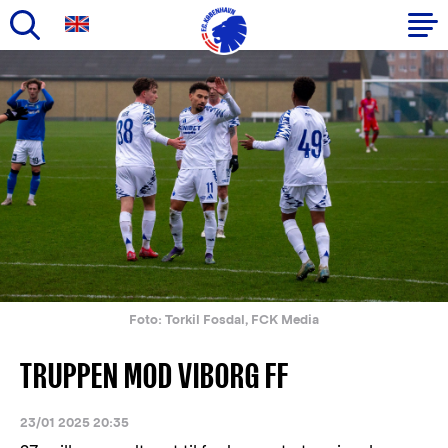
Gå
til
Primær
hovedindhold
navigation
Foto: Torkil Fosdal, FCK Media
TRUPPEN MOD VIBORG FF
23/01 2025 20:35