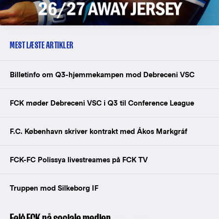
MEST LÆSTE ARTIKLER
Billetinfo om Q3-hjemmekampen mod Debreceni VSC
FCK møder Debreceni VSC i Q3 til Conference League
F.C. København skriver kontrakt med Ákos Markgráf
FCK-FC Polissya livestreames på FCK TV
Truppen mod Silkeborg IF
Følg FCK på sociale medier