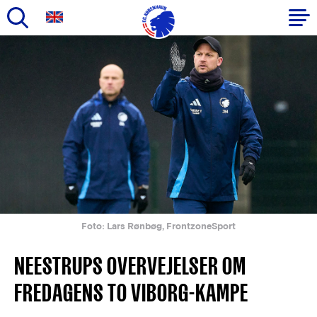
Gå
til
Primær
hovedindhold
navigation
Foto: Lars Rønbøg, FrontzoneSport
NEESTRUPS OVERVEJELSER OM
FREDAGENS TO VIBORG-KAMPE