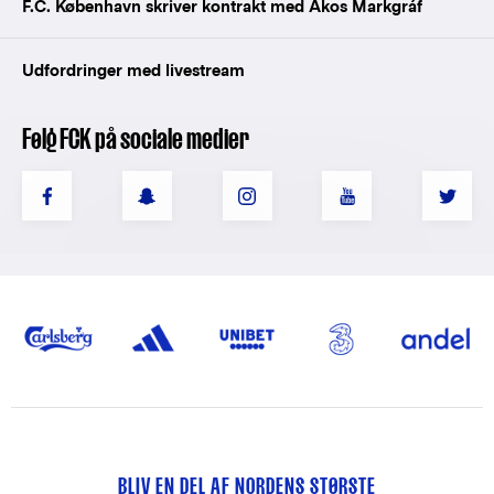
F.C. København skriver kontrakt med Ákos Markgráf
Udfordringer med livestream
Følg FCK på sociale medier
BLIV EN DEL AF NORDENS STØRSTE