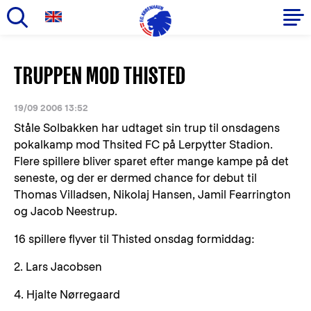
Gå
til
Primær
TRUPPEN MOD THISTED
hovedindhold
navigation
19/09 2006 13:52
Ståle Solbakken har udtaget sin trup til onsdagens
pokalkamp mod Thsited FC på Lerpytter Stadion.
Flere spillere bliver sparet efter mange kampe på det
seneste, og der er dermed chance for debut til
Thomas Villadsen, Nikolaj Hansen, Jamil Fearrington
og Jacob Neestrup.
16 spillere flyver til Thisted onsdag formiddag:
2. Lars Jacobsen
4. Hjalte Nørregaard