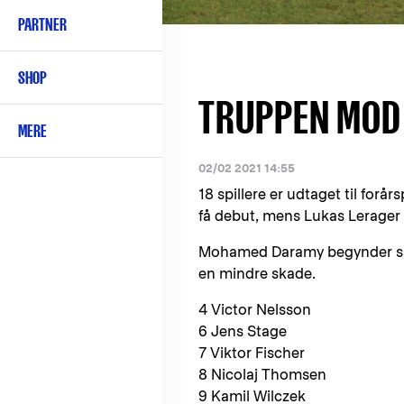
PARTNER
SHOP
TRUPPEN MOD
MERE
02/02 2021 14:55
18 spillere er udtaget til fo
få debut, mens Lukas Lerager 
Mohamed Daramy begynder sna
en mindre skade.
4 Victor Nelsson
6 Jens Stage
7 Viktor Fischer
8 Nicolaj Thomsen
9 Kamil Wilczek