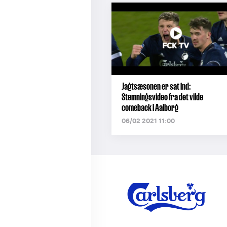
Jagtsæsonen er sat ind:
Stemningsvideo fra det vilde
comeback i Aalborg
06/02 2021 11:00