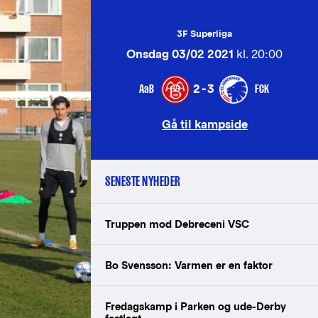
3F Superliga
Onsdag 03/02 2021
kl. 20:00
AaB
FCK
2-3
Gå til kampside
SENESTE NYHEDER
Truppen mod Debreceni VSC
Bo Svensson: Varmen er en faktor
Fredagskamp i Parken og ude-Derby