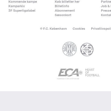
Kommende kampe
Køb billetter her
Partne
Kamparkiv
Billetinfo
Job & 
3F Superligatabel
Abonnement
Press
Sæsonkort
Konta
© F.C. København
Cookies
Privatlivspol