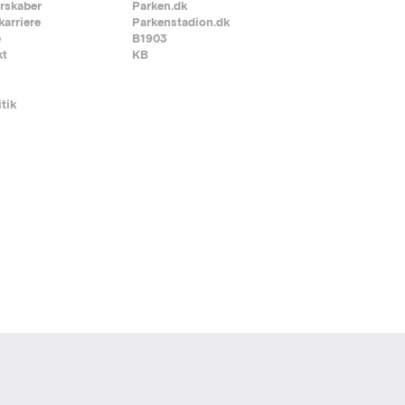
rskaber
Parken.dk
karriere
Parkenstadion.dk
e
B1903
kt
KB
itik