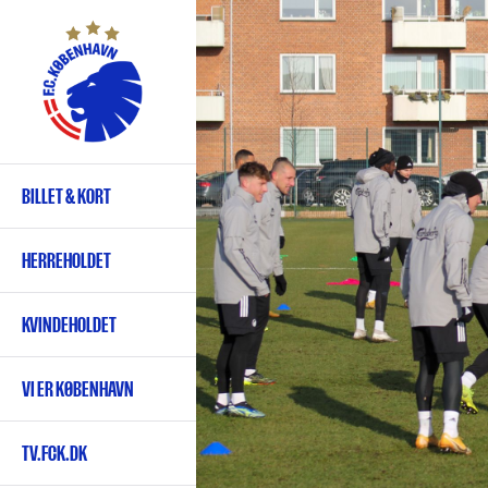
Gå
til
hovedindhold
BILLET & KORT
Primær
navigation
HERREHOLDET
KVINDEHOLDET
VI ER KØBENHAVN
TV.FCK.DK