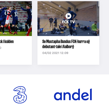
k i kulden
Se Mustapha Bundus FCK-hurra og
debutant-tale i Aalborg
0
04/02 2021 12:09