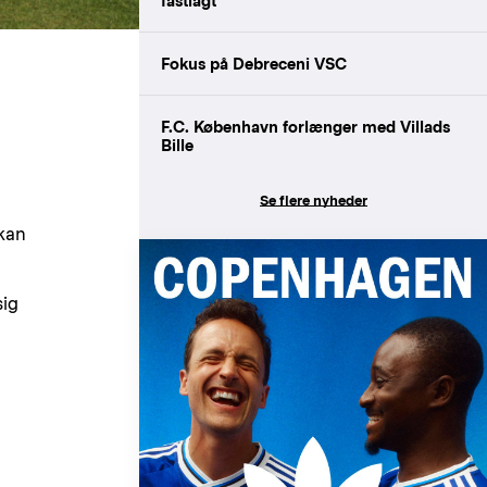
fastlagt
Fokus på Debreceni VSC
F.C. København forlænger med Villads
Bille
Se flere nyheder
 kan
sig