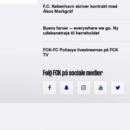
F.C. København skriver kontrakt med
Ákos Markgráf
Byens farver — everywhere we go. Ny
udebanetrøje til herreholdet
FCK-FC Polissya livestreames på FCK
TV
Følg FCK på sociale medier