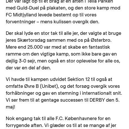
Der var lagt op til et brag af en aften i Telia Parken
med Guld-Duel på plakaten, og den store kamp mod
FC Midtjylland levede bestemt op til vores
forventninger – mens kulissen overgik den.
Der skal lyde en stor tak til alle jer, der valgte at bruge
jeres Skærtorsdag sammen med os på Østerbro.
Mere end 25.000 var med at skabe en fantastisk
ramme om den vigtige kamp, som ikke bare gav en
dejlig 3-0 sejr, men også en stor oplevelse for alle os,
der var en del af den.
Vi havde til kampen udvidet Sektion 12 til også at
omfatte Øvre B (Unibet), og det forsøg overgik vores
forhåbninger og gav en stemning i internationalt snit.
Vi ser frem til at gentage successen til DERBY den 5.
maj!
Nok engang tak til alle F.C. Københavnere for en
forrygende aften. Vi glæder os til at se mange af jer