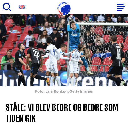
Gå
til
Primær
hovedindhold
navigation
Foto: Lars Rønbøg, Getty Images
STÅLE: VI BLEV BEDRE OG BEDRE SOM
TIDEN GIK