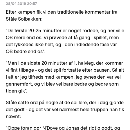
28/04 2019 20:57
Efter kampen fik vi den traditionelle kommentar fra
Ståle Solbakken:
"De første 20-25 minutter er noget rodede, og her ville
OB mere end os. Vi prøvede at få gang i spillet, men
det lykkedes ikke helt, og i den indledende fase var
OB bedre end os".
"Men i de sidste 20 minutter af 1. halvleg, der kommer
vi fint tilbage - og det spil fortsatte efter pausen. Så alt
i alt er jeg tilfreds med kampen, jeg synes den var vel
gennemført, og vi blev vel bare bedre og bedre som
tiden gik".
Ståle satte ord på nogle af de spillere, der i dag gjorde
det godt - og det var vel nærmest hele truppen han fik
nævnt:
"Oppe foran gør N'Doye og Jonas det rigtig godt, og