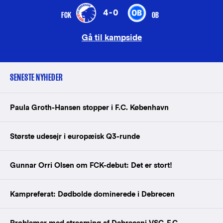
4-0
FCK
OB
Gå til kampside
SENESTE NYHEDER
Paula Groth-Hansen stopper i F.C. København
Største udesejr i europæisk Q3-runde
Gunnar Orri Olsen om FCK-debut: Det er stort!
Kampreferat: Dødbolde dominerede i Debrecen
Problemer med streaming af Debreceni VSC-F.C.