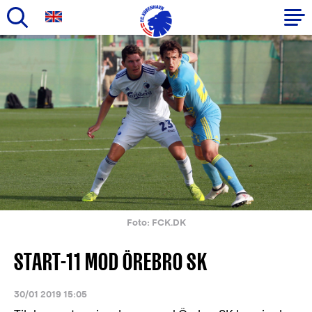
Gå
til
Primær
hovedindhold
navigation
Foto: FCK.DK
START-11 MOD ÖREBRO SK
30/01 2019 15:05