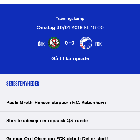
Træningskamp
Onsdag 30/01 2019
kl. 16:00
0-0
ÖSK
FCK
Gå til kampside
SENESTE NYHEDER
Paula Groth-Hansen stopper i F.C. København
Største udesejr i europæisk Q3-runde
Gunnar Orri Olsen om FCK-debut: Det er stort!