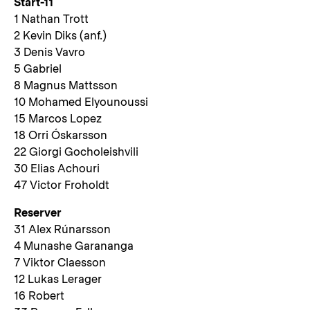
Start-11
1 Nathan Trott
2 Kevin Diks (anf.)
3 Denis Vavro
5 Gabriel
8 Magnus Mattsson
10 Mohamed Elyounoussi
15 Marcos Lopez
18 Orri Óskarsson
22 Giorgi Gocholeishvili
30 Elias Achouri
47 Victor Froholdt
Reserver
31 Alex Rúnarsson
4 Munashe Garananga
7 Viktor Claesson
12 Lukas Lerager
16 Robert