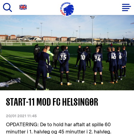
Gå
til
Primær
hovedindhold
navigation
START-11 MOD FC HELSINGØR
20/01 2021 11:45
OPDATERING: De to hold har aftalt at spille 60
minutter i 1. halvleg og 45 minutter i 2. halvleg.