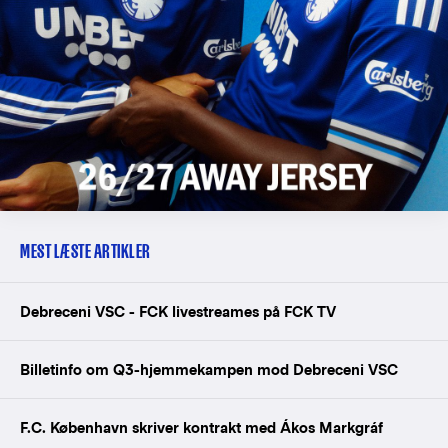
MEST LÆSTE ARTIKLER
Debreceni VSC - FCK livestreames på FCK TV
Billetinfo om Q3-hjemmekampen mod Debreceni VSC
F.C. København skriver kontrakt med Ákos Markgráf