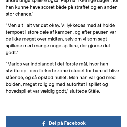
andre unge spillere også. Pep har ikke lige dagen, for
han kunne have scoret både på straffet og en anden
stor chance."
"Men alt i alt var det okay. Vi lykkedes med at holde
tempoet i store dele af kampen, og efter pausen var
de ikke meget over midten, selv om vi som sagt
spillede med mange unge spillere, der gjorde det
godt."
"Marios var indblandet i det første mål, hvor han
stødte op i den forkerte zone i stedet for bare at blive
stående, og så opstod hullet. Men han var god med
bolden, meget rolig og med autoritet i spillet og
hovedspillet var vældig godt," sluttede Ståle.
Del på Facebook