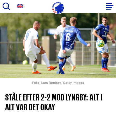
Gå
til
Primær
hovedindhold
navigation
Foto: Lars Rønbøg, Getty Images
STÅLE EFTER 2-2 MOD LYNGBY: ALT I
ALT VAR DET OKAY