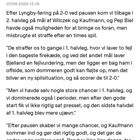
07/09 2020 13:10
Efter Lyngby-føring på 2-0 ved pausen kom vi tilbage i
2. halvleg på mål af Wilczek og Kaufmann, og Pep Biel
havde også muligheden for at bringe os foran, men
misbrugte et straffe efter en times spil.
"De straffer os to gange i 1. halvleg, hvor vi laver to fejl
i den bageste firekæde, og ved det andet mål laver
Bjelland en fejlvurdering, men der ligger en bag ham i
offside, som dommeren godt kan fløjte op, men det
bliver en ny spilsituation, og så scorer de til 2-0."
"Men vi havde selv nogle store chancer i 1. halvleg, og
vi dominerede også i perioder, men efter den gode
start fik vi ikke rigtig sat presset, og den sidste halvdel
af 1. halvleg blev mere ujævn."
"Efter pausen skaber vi mange chancer, og Kaufmann
kommer ind og gør det rigtig godt, og det gør de