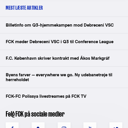
MEST LÆSTE ARTIKLER
Billetinfo om Q3-hjemmekampen mod Debreceni VSC
FCK møder Debreceni VSC i Q3 til Conference League
F.C. København skriver kontrakt med Ákos Markgráf
Byens farver — everywhere we go. Ny udebanetrøje til
herreholdet
FCK-FC Polissya livestreames på FCK TV
Følg FCK på sociale medier