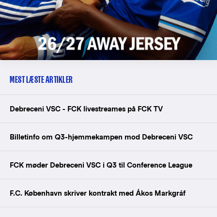
MEST LÆSTE ARTIKLER
Debreceni VSC - FCK livestreames på FCK TV
Billetinfo om Q3-hjemmekampen mod Debreceni VSC
FCK møder Debreceni VSC i Q3 til Conference League
F.C. København skriver kontrakt med Ákos Markgráf