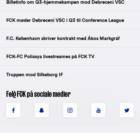
Billetinfo om Q3-hjemmekampen mod Debreceni VSC
FCK møder Debreceni VSC i Q3 til Conference League
F.C. København skriver kontrakt med Ákos Markgráf
FCK-FC Polissya livestreames på FCK TV
Truppen mod Silkeborg IF
Følg FCK på sociale medier