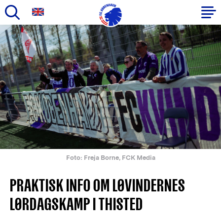
Gå
til
Primær
hovedindhold
navigation
Foto: Freja Borne, FCK Media
PRAKTISK INFO OM LØVINDERNES
LØRDAGSKAMP I THISTED