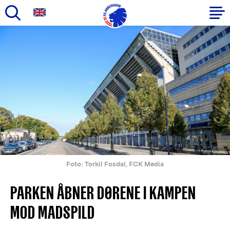
Gå
til
Primær
hovedindhold
navigation
Foto: Torkil Fosdal, FCK Media
PARKEN ÅBNER DØRENE I KAMPEN
MOD MADSPILD