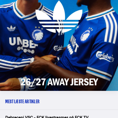
MEST LÆSTE ARTIKLER
Debreceni VSC - FCK livestreames på FCK TV