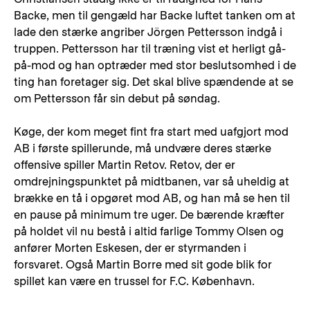
Backe, men til gengæld har Backe luftet tanken om at
lade den stærke angriber Jörgen Pettersson indgå i
truppen. Pettersson har til træning vist et herligt gå-
på-mod og han optræder med stor beslutsomhed i de
ting han foretager sig. Det skal blive spændende at se
om Pettersson får sin debut på søndag.
Køge, der kom meget fint fra start med uafgjort mod
AB i første spillerunde, må undvære deres stærke
offensive spiller Martin Retov. Retov, der er
omdrejningspunktet på midtbanen, var så uheldig at
brække en tå i opgøret mod AB, og han må se hen til
en pause på minimum tre uger. De bærende kræfter
på holdet vil nu bestå i altid farlige Tommy Olsen og
anfører Morten Eskesen, der er styrmanden i
forsvaret. Også Martin Borre med sit gode blik for
spillet kan være en trussel for F.C. København.