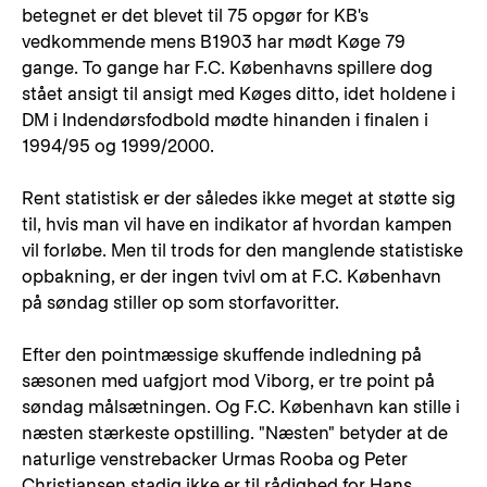
betegnet er det blevet til 75 opgør for KB's
vedkommende mens B1903 har mødt Køge 79
gange. To gange har F.C. Københavns spillere dog
stået ansigt til ansigt med Køges ditto, idet holdene i
DM i Indendørsfodbold mødte hinanden i finalen i
1994/95 og 1999/2000.
Rent statistisk er der således ikke meget at støtte sig
til, hvis man vil have en indikator af hvordan kampen
vil forløbe. Men til trods for den manglende statistiske
opbakning, er der ingen tvivl om at F.C. København
på søndag stiller op som storfavoritter.
Efter den pointmæssige skuffende indledning på
sæsonen med uafgjort mod Viborg, er tre point på
søndag målsætningen. Og F.C. København kan stille i
næsten stærkeste opstilling. "Næsten" betyder at de
naturlige venstrebacker Urmas Rooba og Peter
Christiansen stadig ikke er til rådighed for Hans