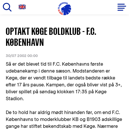
Gå
til
Primær
OPTAKT KØGE BOLDKLUB - F.C.
hovedindhold
navigation
KØBENHAVN
30/07 2002 00:00
Så er det blevet tid til F.C. Københavns første
udebanekamp i denne sæson. Modstanderen er
Køge, der er vendt tilbage til landets bedste række
efter 17 års pause. Kampen, der også bliver vist på 3+,
bliver spillet på søndag klokken 17:35 på Køge
Stadion.
De to hold har aldrig mødt hinanden før, om end F.C.
Københavns to moderklubber KB og B1903 adskillige
gange har stiftet bekendtskab med Køge. Nærmere