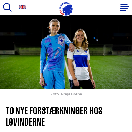
Gå
til
Primær
hovedindhold
navigation
Foto: Freja Borne
TO NYE FORSTÆRKNINGER HOS
LØVINDERNE