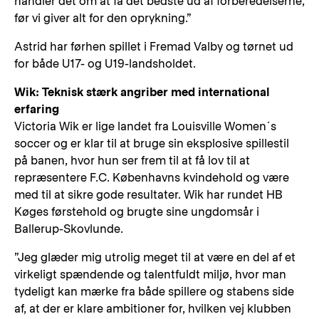
handler det om at få det bedste ud af forberedelserne,
før vi giver alt for den oprykning.”
Astrid har førhen spillet i Fremad Valby og tørnet ud
for både U17- og U19-landsholdet.
Wik: Teknisk stærk angriber med international
erfaring
Victoria Wik er lige landet fra Louisville Women´s
soccer og er klar til at bruge sin eksplosive spillestil
på banen, hvor hun ser frem til at få lov til at
repræsentere F.C. Københavns kvindehold og være
med til at sikre gode resultater. Wik har rundet HB
Køges førstehold og brugte sine ungdomsår i
Ballerup-Skovlunde.
”Jeg glæder mig utrolig meget til at være en del af et
virkeligt spændende og talentfuldt miljø, hvor man
tydeligt kan mærke fra både spillere og stabens side
af, at der er klare ambitioner for, hvilken vej klubben