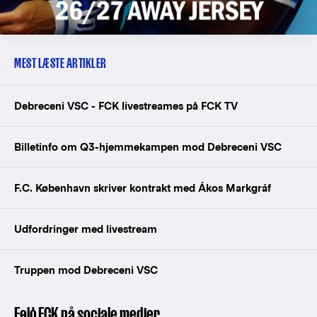
MEST LÆSTE ARTIKLER
Debreceni VSC - FCK livestreames på FCK TV
Billetinfo om Q3-hjemmekampen mod Debreceni VSC
F.C. København skriver kontrakt med Ákos Markgráf
Udfordringer med livestream
Truppen mod Debreceni VSC
Følg FCK på sociale medier